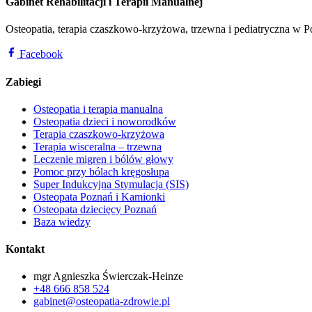
Gabinet Rehabilitacji i Terapii Manualnej
Osteopatia, terapia czaszkowo-krzyżowa, trzewna i pediatryczna w
Facebook
Zabiegi
Osteopatia i terapia manualna
Osteopatia dzieci i noworodków
Terapia czaszkowo-krzyżowa
Terapia wisceralna – trzewna
Leczenie migren i bólów głowy
Pomoc przy bólach kręgosłupa
Super Indukcyjna Stymulacja (SIS)
Osteopata Poznań i Kamionki
Osteopata dziecięcy Poznań
Baza wiedzy
Kontakt
mgr Agnieszka Świerczak-Heinze
+48 666 858 524
gabinet@osteopatia-zdrowie.pl