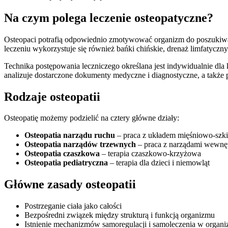
Na czym polega leczenie osteopatyczne?
Osteopaci potrafią odpowiednio zmotywować organizm do poszukiwania 
leczeniu wykorzystuje się również bańki chińskie, drenaż limfatyczny o
Technika postępowania leczniczego określana jest indywidualnie dla
analizuje dostarczone dokumenty medyczne i diagnostyczne, a także 
Rodzaje osteopatii
Osteopatię możemy podzielić na cztery główne działy:
Osteopatia narządu ruchu
– praca z układem mięśniowo-szk
Osteopatia narządów trzewnych
– praca z narządami wewnę
Osteopatia czaszkowa
– terapia czaszkowo-krzyżowa
Osteopatia pediatryczna
– terapia dla dzieci i niemowląt
Główne zasady osteopatii
Postrzeganie ciała jako całości
Bezpośredni związek między strukturą i funkcją organizmu
Istnienie mechanizmów samoregulacji i samoleczenia w organi