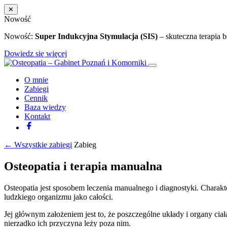
✕
Nowość
Nowość:
Super Indukcyjna Stymulacja (SIS)
– skuteczna terapia 
Dowiedz się więcej
O mnie
Zabiegi
Cennik
Baza wiedzy
Kontakt
← Wszystkie zabiegi
Zabieg
Osteopatia i terapia manualna
Osteopatia jest sposobem leczenia manualnego i diagnostyki. Charakt
ludzkiego organizmu jako całości.
Jej głównym założeniem jest to, że poszczególne układy i organy cia
nierzadko ich przyczyna leży poza nim.