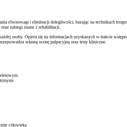
równowagi i eliminacji dolegliwości, bazując na technikach terapeuty
raz zabiegi znane z rehabilitacji.
 każdej osoby. Opiera się na informacjach uzyskanych w trakcie wstępn
przeprowadza własną ocenę palpacyjną oraz testy kliniczne.
ieletowym
trznymi
zmie człowieka